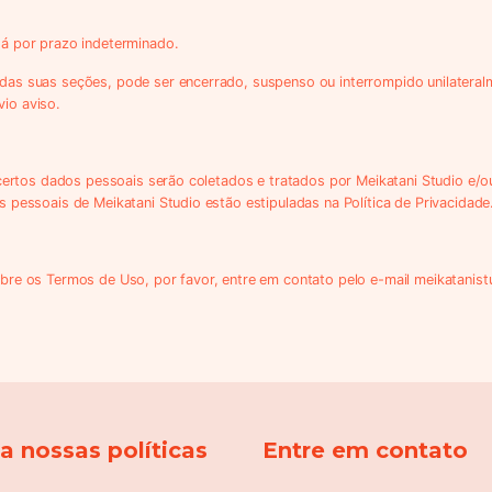
á por prazo indeterminado.
as suas seções, pode ser encerrado, suspenso ou interrompido unilateralm
io aviso.
 certos dados pessoais serão coletados e tratados por Meikatani Studio e/o
 pessoais de Meikatani Studio estão estipuladas na Política de Privacidade
bre os Termos de Uso, por favor, entre em contato pelo e-mail
meikatanis
 nossas políticas
Entre em contato