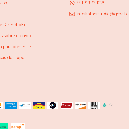
 Uso
5511991951279
e
meikatanistudio@gmail.
 e Reembolso
s sobre o envio
 para presente
as do Popo