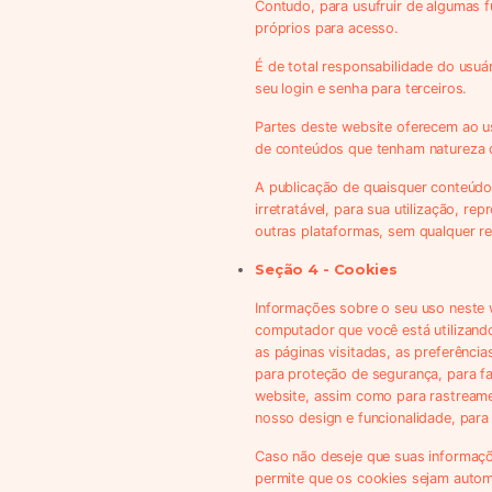
Contudo, para usufruir de algumas f
próprios para acesso.
É de total responsabilidade do usuá
seu login e senha para terceiros.
Partes deste website oferecem ao u
de conteúdos que tenham natureza disc
A publicação de quaisquer conteúdos
irretratável, para sua utilização, r
outras plataformas, sem qualquer res
Seção 4 - Cookies
Informações sobre o seu uso neste 
computador que você está utilizand
as páginas visitadas, as preferênci
para proteção de segurança, para fac
website, assim como para rastreame
nosso design e funcionalidade, para 
Caso não deseje que suas informaçõ
permite que os cookies sejam automa