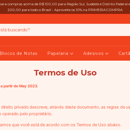
 para compras acima de R$ 100,00 para Região Sul, Sudeste e Distrito Federal 
200,00 para todo o Brasil - Aproveite os 10% na PRIMEIRACOMPRA
Blocos de Notas
Papelaria
Adesivos
Cart
Termos de Uso
 a partir de May 2023.
e direito privado descreve, através deste documento, as regras de u
vo operado pelo proprietário.
eramos que você está de acordo com os Termos de Uso abaixo.