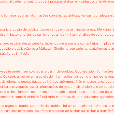
uncionalidades, o usuário poderá precisar efetuar um cadastro, criando um
rio fornecer apenas informações corretas, autênticas, válidas, completas e
suário a opção de publicar comentários em determinadas áreas. Meikatani 
riminatória, ofensiva ou ilícita, ou ainda infrinjam direitos de autor ou qu
 pelo usuário deste website, incluindo mensagens e comentários, implica em
eprodução e publicação pela Meikatani Studio no seu website, plataformas e a
trição ou limitação.
website podem ser coletadas a partir de cookies. Cookies são informaçõe
o. Os cookies permitem a coleta de informações tais como o tipo de nave
as de idioma, e outros dados de tráfego anônimos. Nós e nossos prestadore
ilitar a navegação, exibir informações de modo mais eficiente, e personaliza
nto online. Também coletamos informações estatísticas sobre o uso do w
entender como o website é utilizado e para auxiliá-lo a solucionar questões
es sejam coletadas por meio de cookies, há um procedimento simples na 
ticamente rejeitados, ou oferece a opção de aceitar ou rejeitar a transfer