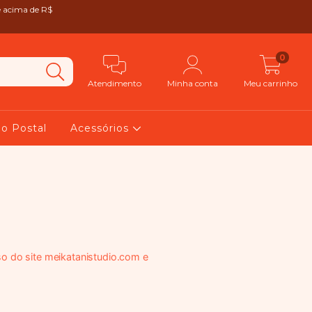
e acima de R$
0
Atendimento
Minha conta
Meu carrinho
ão Postal
Acessórios
so do site meikatanistudio.com e