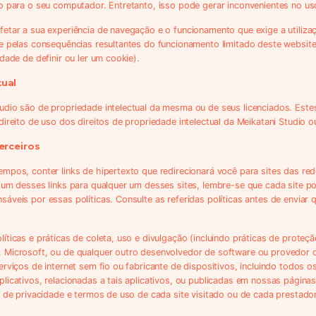
o para o seu computador. Entretanto, isso pode gerar inconvenientes no us
etar a sua experiência de navegação e o funcionamento que exige a utiliza
de pelas consequências resultantes do funcionamento limitado deste websit
dade de definir ou ler um cookie).
tual
dio são de propriedade intelectual da mesma ou de seus licenciados. Este
ireito de uso dos direitos de propriedade intelectual da Meikatani Studio ou
terceiros
mpos, conter links de hipertexto que redirecionará você para sites das re
 um desses links para qualquer um desses sites, lembre-se que cada site po
áveis por essas políticas. Consulte as referidas políticas antes de enviar
íticas e práticas de coleta, uso e divulgação (incluindo práticas de prote
Microsoft, ou de qualquer outro desenvolvedor de software ou provedor de a
erviços de internet sem fio ou fabricante de dispositivos, incluindo todos 
licativos, relacionadas a tais aplicativos, ou publicadas em nossas pági
 de privacidade e termos de uso de cada site visitado ou de cada prestador 