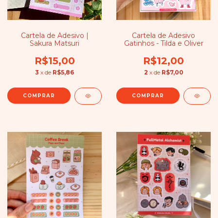
Cartela de Adesivo |
Cartela de Adesivo
Sakura Matsuri
Gatinhos - Tilda e Oliver
R$15,00
R$12,00
3
x de
R$5,86
2
x de
R$7,00