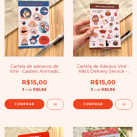
Cartela de adesivos de
Cartela de Adesivo Vinil -
Vinil - Castelo Animado
Kiki's Delivery Service -
Howl e Sophie
Studio Ghibli
R$15,00
R$15,00
3
x de
R$5,86
3
x de
R$5,86