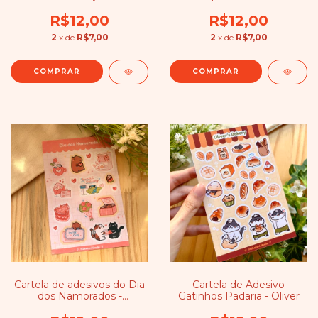
Ghibli
R$12,00
R$12,00
2
x de
R$7,00
2
x de
R$7,00
Cartela de adesivos do Dia
Cartela de Adesivo
dos Namorados -
Gatinhos Padaria - Oliver
Bichinhos fofos