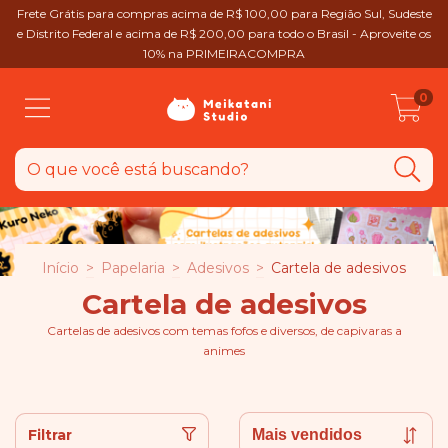
Frete Grátis para compras acima de R$ 100,00 para Região Sul, Sudeste
e Distrito Federal e acima de R$ 200,00 para todo o Brasil - Aproveite os
10% na PRIMEIRACOMPRA
0
Início
>
Papelaria
>
Adesivos
>
Cartela de adesivos
Cartela de adesivos
Cartelas de adesivos com temas fofos e diversos, de capivaras a
animes
Filtrar