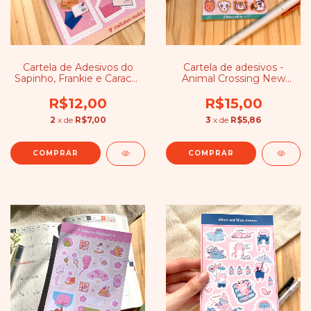
Cartela de Adesivos do
Cartela de adesivos -
Sapinho, Frankie e Caracol,
Animal Crossing New
Eva
Horizons
R$12,00
R$15,00
2
x de
R$7,00
3
x de
R$5,86