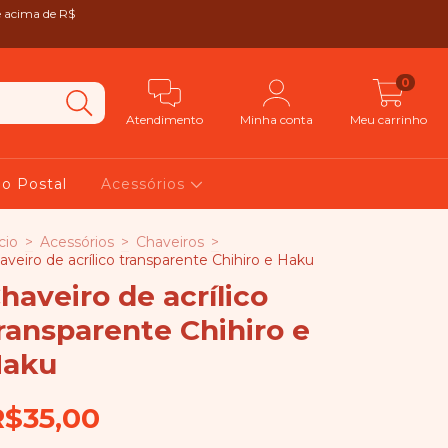
e acima de R$
0
Atendimento
Minha conta
Meu carrinho
ão Postal
Acessórios
cio
>
Acessórios
>
Chaveiros
>
aveiro de acrílico transparente Chihiro e Haku
haveiro de acrílico
ransparente Chihiro e
aku
R$35,00