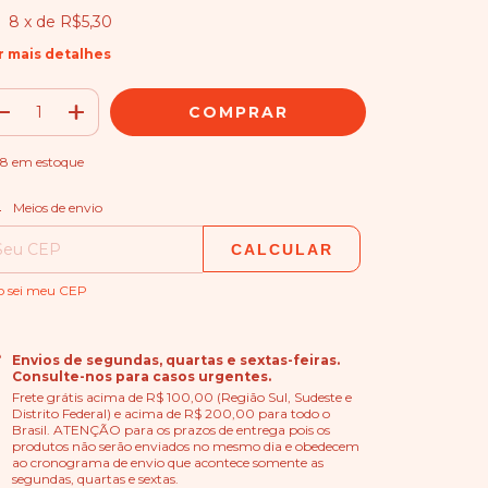
8
x de
R$5,30
r mais detalhes
18
em estoque
ALTERAR CEP
regas para o CEP:
Meios de envio
CALCULAR
o sei meu CEP
Envios de segundas, quartas e sextas-feiras.
Consulte-nos para casos urgentes.
Frete grátis acima de R$ 100,00 (Região Sul, Sudeste e
Distrito Federal) e acima de R$ 200,00 para todo o
Brasil. ATENÇÃO para os prazos de entrega pois os
produtos não serão enviados no mesmo dia e obedecem
ao cronograma de envio que acontece somente as
segundas, quartas e sextas.