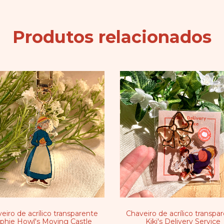
Produtos relacionados
eiro de acrílico transparente
Chaveiro de acrílico transpa
phie Howl's Moving Castle
Kiki's Delivery Service