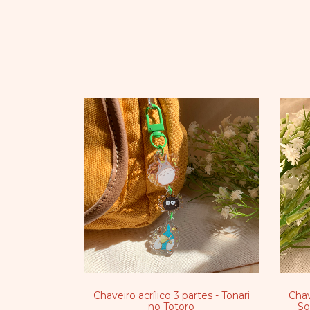
Chaveiro acrílico 3 partes - Tonari
Chav
no Totoro
So