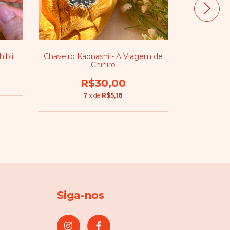
ibli
Chaveiro Kaonashi - A Viagem de
Kaonashi
Chihiro
R$30,00
7
x de
R$5,18
Siga-nos