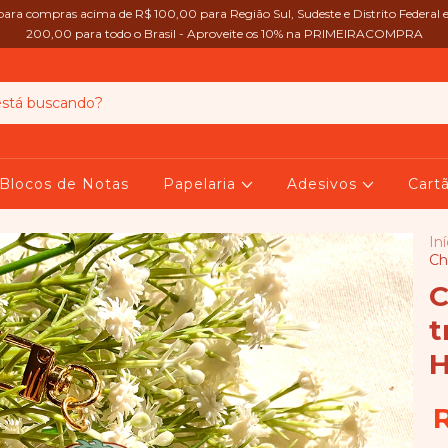
 para compras acima de R$ 100,00 para Região Sul, Sudeste e Distrito Federal 
200,00 para todo o Brasil - Aproveite os 10% na PRIMEIRACOMPRA
Blocos de Notas
Papelaria
Adesivos
Cart
Iní
Ch
C
t
H