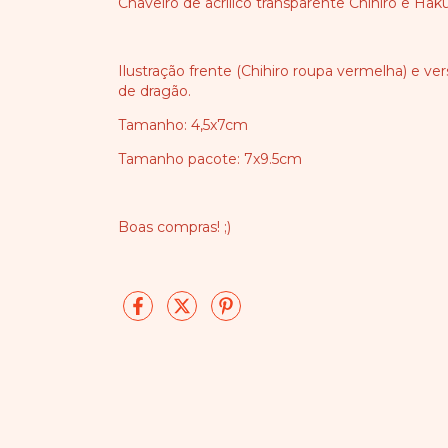
Chaveiro de acrílico transparente Chihiro e Hak
Ilustração frente (Chihiro roupa vermelha) e v
de dragão.
Tamanho: 4,5x7cm
Tamanho pacote: 7x9.5cm
Boas compras! ;)