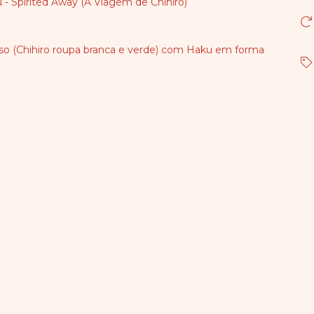
u - Spirited Away (A Viagem de Chihiro)
erso (Chihiro roupa branca e verde) com Haku em forma