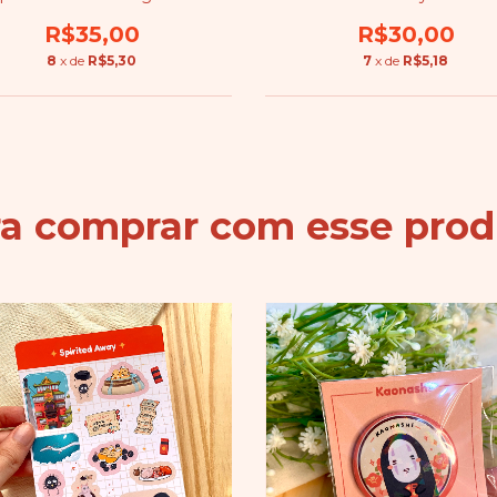
R$35,00
R$30,00
8
x de
R$5,30
7
x de
R$5,18
ra comprar com esse prod