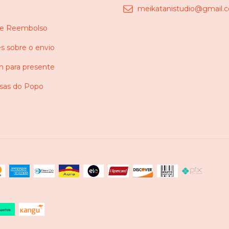
e
meikatanistudio@gmail.
 e Reembolso
s sobre o envio
 para presente
as do Popo