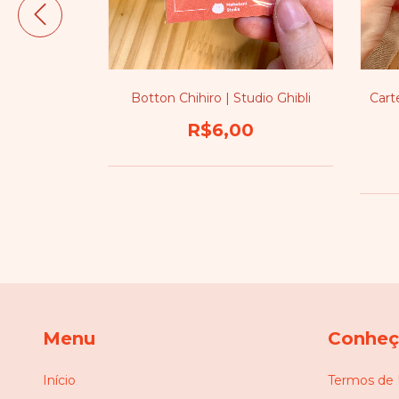
e Adesivo
Botton Chihiro | Studio Ghibli
Cart
R$6,00
0
Menu
Conheça
Início
Termos de