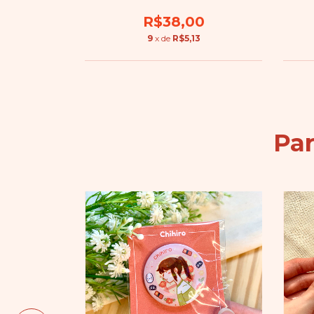
R$38,00
9
x de
R$5,13
Pa