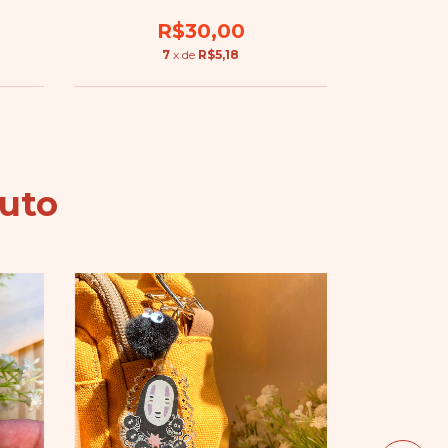
R$30,00
7
x de
R$5,18
uto