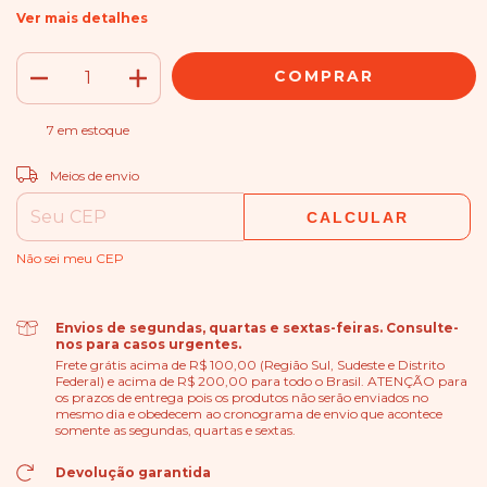
Ver mais detalhes
7
em estoque
ALTERAR CEP
Entregas para o CEP:
Meios de envio
CALCULAR
Não sei meu CEP
Envios de segundas, quartas e sextas-feiras. Consulte-
nos para casos urgentes.
Frete grátis acima de R$ 100,00 (Região Sul, Sudeste e Distrito
Federal) e acima de R$ 200,00 para todo o Brasil. ATENÇÃO para
os prazos de entrega pois os produtos não serão enviados no
mesmo dia e obedecem ao cronograma de envio que acontece
somente as segundas, quartas e sextas.
Devolução garantida